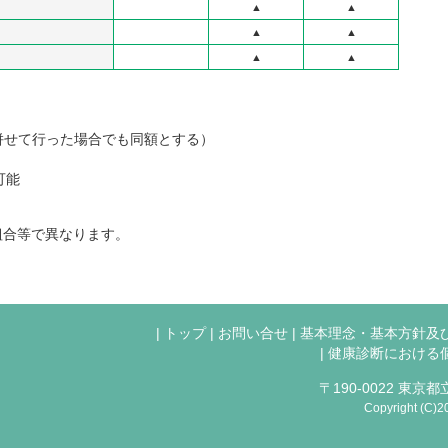
▲
▲
▲
▲
▲
▲
（併せて行った場合でも同額とする）
可能
。
組合等で異なります。
|
トップ
|
お問い合せ
|
基本理念・基本方針及
|
健康診断における
〒190-0022 東京都立
Copyright (C)2