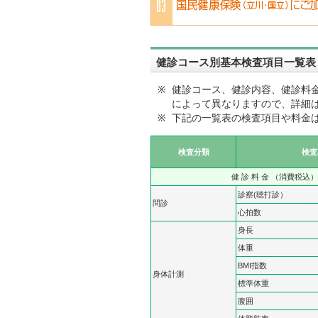
健診コース別基本検査項目一覧表
※
健診コース、健診内容、健診料
によって異なりますので、詳細
※
下記の一覧表の検査項目や料金
検査分類
検査
健 診 料 金 （消費税込）
診察(聴打診）
問診
心拍数
身長
体重
BMI指数
身体計測
標準体重
腹囲