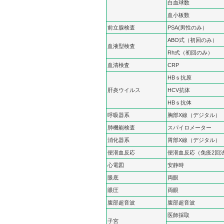
白血球数
血小板数
前立腺検査
PSA(男性のみ）
ABO式（初回のみ）
血液型検査
Rh式（初回のみ）
血清検査
CRP
HBｓ抗原
肝炎ウイルス
HCV抗体
HBｓ抗体
呼吸器系
胸部X線（デジタル）
肺機能検査
スパイロメーター
消化器系
胃部X線（デジタル）
便潜血反応
便潜血反応（免疫2回
心電図
安静時
眼底
両眼
眼圧
両眼
腹部超音波
腹部超音波
医師採取
子宮