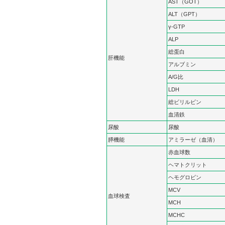
AST（GOT）
ALT（GPT）
γ‐GTP
ALP
総蛋白
肝機能
アルブミン
A/G比
LDH
総ビリルビン
血清鉄
尿酸
尿酸
膵機能
アミラーゼ（血清）
赤血球数
ヘマトクリット
ヘモグロビン
MCV
血球検査
MCH
MCHC