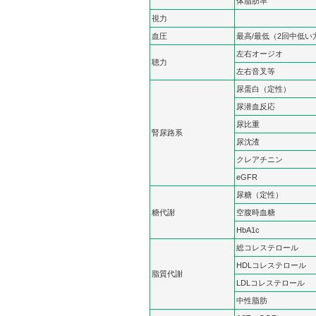
体脂肪率
視力
血圧
最高/最低（2回中低い
左右オージオ
聴力
左右音叉等
尿蛋白（定性）
尿潜血反応
尿比重
腎尿路系
尿沈渣
クレアチニン
eGFR
尿糖（定性）
糖代謝
空腹時血糖
HbA1c
総コレステロール
HDLコレステロール
脂質代謝
LDLコレステロール
中性脂肪