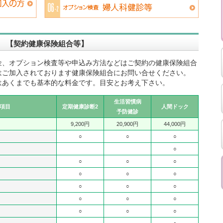
 【契約健康保険組合等】
金、オプション検査等や申込み方法などはご契約の健康保険組合
はご加入されております健康保険組合にお問い合せください。
はあくまでも基本的な料金です。目安とお考え下さい。
生活習慣病
項目
定期健康診断2
人間ドック
予防健診
9,200円
20,900円
44,000円
○
○
○
○
○
○
○
○
○
○
○
○
○
○
○
○
○
○
○